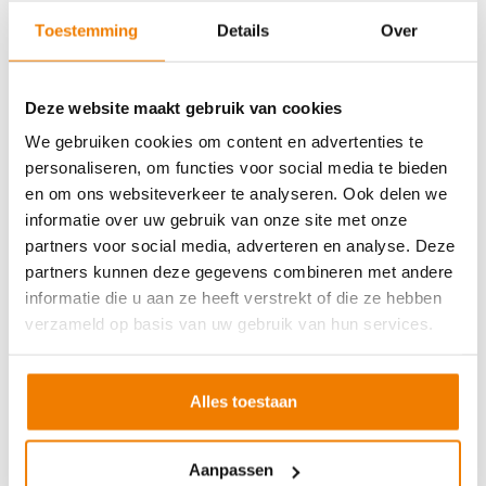
Soort cursus
Prijs
Toestemming
Details
Over
BHV basisopleiding
v.a. €245,-
BHV herhaling
v.a. €225,-
Deze website maakt gebruik van cookies
Arbo en Veiligheid
We gebruiken cookies om content en advertenties te
personaliseren, om functies voor social media te bieden
Soort cursus
Prijs
en om ons websiteverkeer te analyseren. Ook delen we
Werken met vorkhef- en reachtruck
v.a. €250,-
informatie over uw gebruik van onze site met onze
partners voor social media, adverteren en analyse. Deze
Werken met een hoogwerker
v.a. €250,-
partners kunnen deze gegevens combineren met andere
Veilig aanslaan van lasten
v.a. €250,-
informatie die u aan ze heeft verstrekt of die ze hebben
Veilig werken langs de weg
v.a. €250,-
verzameld op basis van uw gebruik van hun services.
EVC-traject
v.a. €250,-
Alles toestaan
VCA andere taal
Aanpassen
Soort cursus
Prijs