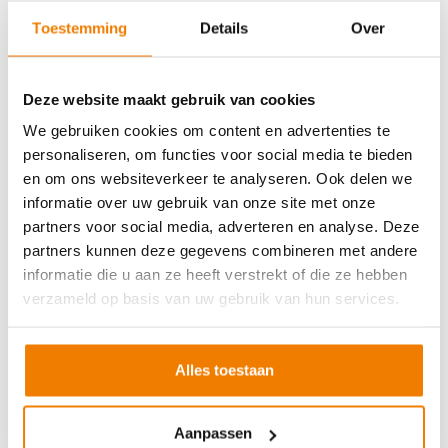
Soort cursus
Prijs
Toestemming
Details
Over
BHV basisopleiding
v.a. €245,-
BHV herhaling
v.a. €225,-
Deze website maakt gebruik van cookies
Arbo en Veiligheid
We gebruiken cookies om content en advertenties te
personaliseren, om functies voor social media te bieden
Soort cursus
Prijs
en om ons websiteverkeer te analyseren. Ook delen we
Werken met vorkhef- en reachtruck
v.a. €250,-
informatie over uw gebruik van onze site met onze
partners voor social media, adverteren en analyse. Deze
Werken met een hoogwerker
v.a. €250,-
partners kunnen deze gegevens combineren met andere
Veilig aanslaan van lasten
v.a. €250,-
informatie die u aan ze heeft verstrekt of die ze hebben
Veilig werken langs de weg
v.a. €250,-
verzameld op basis van uw gebruik van hun services.
EVC-traject
v.a. €250,-
Alles toestaan
VCA andere taal
Aanpassen
Soort cursus
Prijs