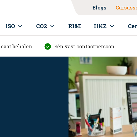
Blogs
Cursuss
ISO
CO2
RI&E
HKZ
Cer
icaat behalen
Eén vast contactpersoon