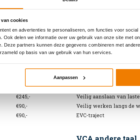
 van cookies
Algemene informatie cursussen
ent en advertenties te personaliseren, om functies voor social
. Ook delen we informatie over uw gebruik van onze site met on
e. Deze partners kunnen deze gegevens combineren met andere i
Arbo en Veilighe
erzameld op basis van uw gebruik van hun services.
Prijs
Soort cursus
€245,-
Werken met vorkhef- en 
Aanpassen
€245,-
Werken met een hoogwe
€245,-
Veilig aanslaan van last
€90,-
Veilig werken langs de 
€90,-
EVC-traject
VCA andere taal