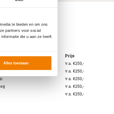
 media te bieden en om ons
ze partners voor social
nformatie die u aan ze heeft
id
Prijs
reachtruck
v.a. €250,-
Alles toestaan
rker
v.a. €250,-
en
v.a. €250,-
weg
v.a. €250,-
v.a. €250,-