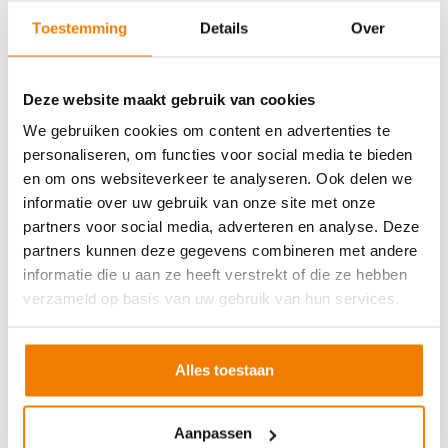
Soort cursus
Prijs
Toestemming
Details
Over
BHV basisopleiding
v.a. €245,-
BHV herhaling
v.a. €225,-
Deze website maakt gebruik van cookies
Arbo en Veiligheid
We gebruiken cookies om content en advertenties te
personaliseren, om functies voor social media te bieden
Soort cursus
Prijs
en om ons websiteverkeer te analyseren. Ook delen we
Werken met vorkhef- en reachtruck
v.a. €250,-
informatie over uw gebruik van onze site met onze
partners voor social media, adverteren en analyse. Deze
Werken met een hoogwerker
v.a. €250,-
partners kunnen deze gegevens combineren met andere
Veilig aanslaan van lasten
v.a. €250,-
informatie die u aan ze heeft verstrekt of die ze hebben
Veilig werken langs de weg
v.a. €250,-
verzameld op basis van uw gebruik van hun services.
EVC-traject
v.a. €250,-
Alles toestaan
VCA andere taal
Aanpassen
Soort cursus
Prijs