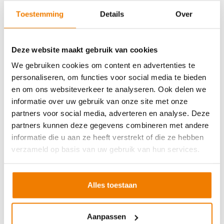
Soort cursus
Prijs
Toestemming
Details
Over
BHV basisopleiding
v.a. €245,-
BHV herhaling
v.a. €225,-
Deze website maakt gebruik van cookies
Arbo en Veiligheid
We gebruiken cookies om content en advertenties te
personaliseren, om functies voor social media te bieden
Soort cursus
Prijs
en om ons websiteverkeer te analyseren. Ook delen we
Werken met vorkhef- en reachtruck
v.a. €250,-
informatie over uw gebruik van onze site met onze
partners voor social media, adverteren en analyse. Deze
Werken met een hoogwerker
v.a. €250,-
partners kunnen deze gegevens combineren met andere
Veilig aanslaan van lasten
v.a. €250,-
informatie die u aan ze heeft verstrekt of die ze hebben
Veilig werken langs de weg
v.a. €250,-
verzameld op basis van uw gebruik van hun services.
EVC-traject
v.a. €250,-
Alles toestaan
VCA andere taal
Aanpassen
Soort cursus
Prijs