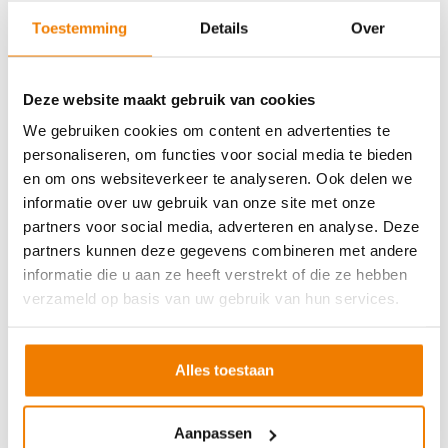
Soort cursus
Prijs
Toestemming
Details
Over
BHV basisopleiding
v.a. €245,-
BHV herhaling
v.a. €225,-
Deze website maakt gebruik van cookies
Arbo en Veiligheid
We gebruiken cookies om content en advertenties te
personaliseren, om functies voor social media te bieden
Soort cursus
Prijs
en om ons websiteverkeer te analyseren. Ook delen we
Werken met vorkhef- en reachtruck
v.a. €250,-
informatie over uw gebruik van onze site met onze
partners voor social media, adverteren en analyse. Deze
Werken met een hoogwerker
v.a. €250,-
partners kunnen deze gegevens combineren met andere
Veilig aanslaan van lasten
v.a. €250,-
informatie die u aan ze heeft verstrekt of die ze hebben
Veilig werken langs de weg
v.a. €250,-
verzameld op basis van uw gebruik van hun services.
EVC-traject
v.a. €250,-
Alles toestaan
VCA andere taal
Aanpassen
Soort cursus
Prijs