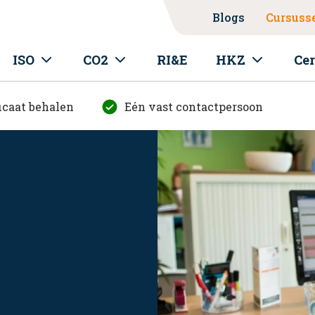
Blogs
Cursuss
ISO
CO2
RI&E
HKZ
Cer
icaat behalen
Eén vast contactpersoon