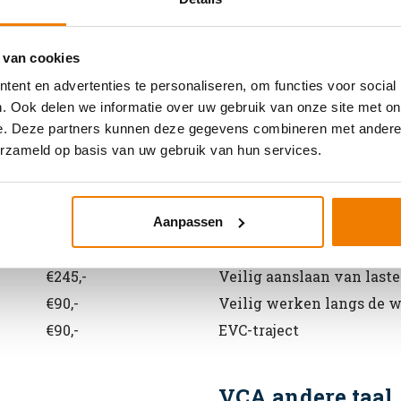
 van cookies
Algemene informatie cursussen
ent en advertenties te personaliseren, om functies voor social
. Ook delen we informatie over uw gebruik van onze site met on
e. Deze partners kunnen deze gegevens combineren met andere i
Arbo en Veilighe
erzameld op basis van uw gebruik van hun services.
Prijs
Soort cursus
€245,-
Werken met vorkhef- en 
Aanpassen
€245,-
Werken met een hoogwe
€245,-
Veilig aanslaan van last
€90,-
Veilig werken langs de 
€90,-
EVC-traject
VCA andere taal