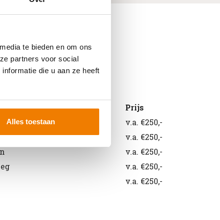
 media te bieden en om ons
ze partners voor social
nformatie die u aan ze heeft
id
Prijs
reachtruck
v.a. €250,-
Alles toestaan
rker
v.a. €250,-
en
v.a. €250,-
weg
v.a. €250,-
v.a. €250,-