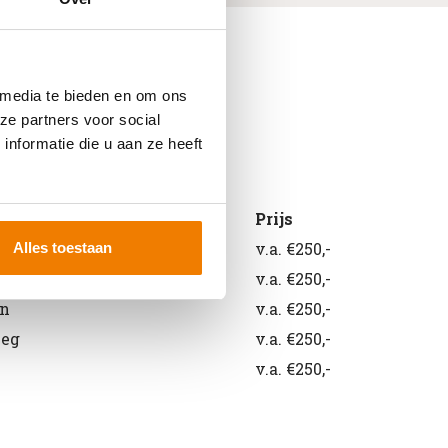
 media te bieden en om ons
ze partners voor social
nformatie die u aan ze heeft
id
Prijs
reachtruck
v.a. €250,-
Alles toestaan
rker
v.a. €250,-
en
v.a. €250,-
weg
v.a. €250,-
v.a. €250,-