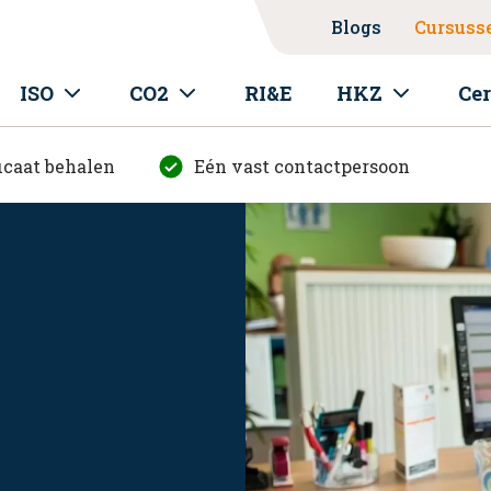
Blogs
Cursuss
ISO
CO2
RI&E
HKZ
Cer
icaat behalen
Eén vast contactpersoon