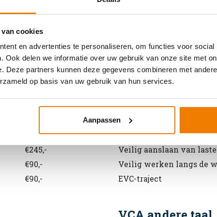
 van cookies
Algemene informatie cursussen
ent en advertenties te personaliseren, om functies voor social
. Ook delen we informatie over uw gebruik van onze site met on
e. Deze partners kunnen deze gegevens combineren met andere i
Arbo en Veilighe
erzameld op basis van uw gebruik van hun services.
Prijs
Soort cursus
€245,-
Werken met vorkhef- en 
Aanpassen
€245,-
Werken met een hoogwe
€245,-
Veilig aanslaan van last
€90,-
Veilig werken langs de 
€90,-
EVC-traject
VCA andere taal