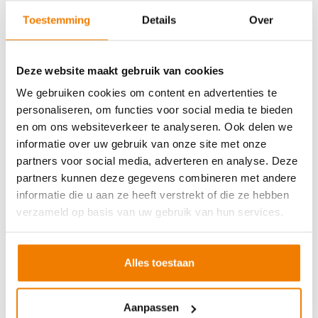
Soort cursus
Prijs
Toestemming
Details
Over
BHV basisopleiding
v.a. €245,-
BHV herhaling
v.a. €225,-
Deze website maakt gebruik van cookies
Arbo en Veiligheid
We gebruiken cookies om content en advertenties te
personaliseren, om functies voor social media te bieden
Soort cursus
Prijs
en om ons websiteverkeer te analyseren. Ook delen we
Werken met vorkhef- en reachtruck
v.a. €250,-
informatie over uw gebruik van onze site met onze
partners voor social media, adverteren en analyse. Deze
Werken met een hoogwerker
v.a. €250,-
partners kunnen deze gegevens combineren met andere
Veilig aanslaan van lasten
v.a. €250,-
informatie die u aan ze heeft verstrekt of die ze hebben
Veilig werken langs de weg
v.a. €250,-
verzameld op basis van uw gebruik van hun services.
EVC-traject
v.a. €250,-
Alles toestaan
VCA andere taal
Aanpassen
Soort cursus
Prijs