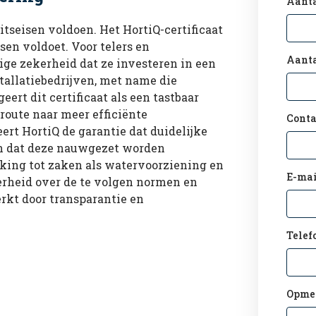
Aant
tseisen voldoen. Het HortiQ-certificaat
isen voldoet. Voor telers en
Aanta
dige zekerheid dat ze investeren in een
tallatiebedrijven, met name die
eert dit certificaat als een tastbaar
oute naar meer efficiënte
Conta
ert HortiQ de garantie dat duidelijke
 en dat deze nauwgezet worden
kking tot zaken als watervoorziening en
E-mai
erheid over de te volgen normen en
kt door transparantie en
Telef
Opme