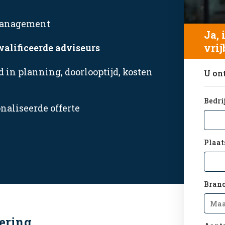
management
Ja, 
vrij
walificeerde adviseurs
d in planning, doorlooptijd, kosten
U on
Bedri
naliseerde offerte
Plaat
Bran
cering