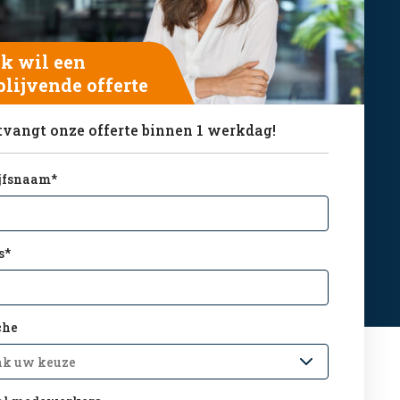
ik wil een
blijvende offerte
tvangt onze offerte binnen 1 werkdag!
jfsnaam
*
s
*
che