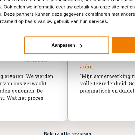
. Ook delen we informatie over uw gebruik van onze site met on
e. Deze partners kunnen deze gegevens combineren met andere i
oor Van Houten & Partners bij Horti
erzameld op basis van uw gebruik van hun services.
Aanpassen
10/10
John
tig ervaren. We werden
"Mijn samenwerking m
er van ons verwacht
volle tevredenheid. G
anden genomen. De
pragmatisch en duidel
t. Wat het proces
Bekijk alle reviews