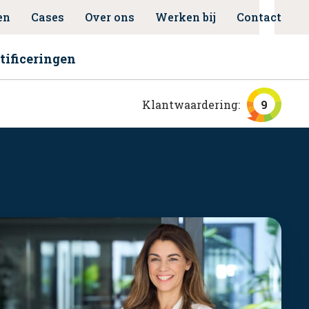
en
Cases
Over ons
Werken bij
Contact
tificeringen
Klantwaardering:
9