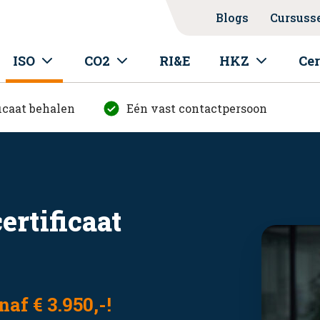
Blogs
Cursuss
ISO
CO2
RI&E
HKZ
Cer
icaat behalen
Eén vast contactpersoon
ertificaat
af € 3.950,-!