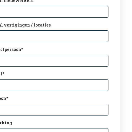
al medewerkers
l vestigingen / locaties
ctpersoon
*
l
*
oon
*
rking