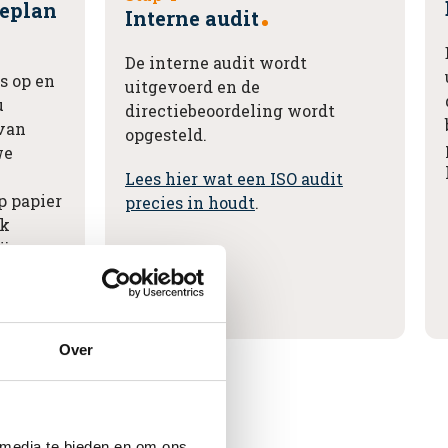
ieplan
Interne audit
De interne audit wordt
s op en
uitgevoerd en de
u
directiebeoordeling wordt
 van
opgesteld.
we
Lees hier wat een ISO audit
p papier
precies in houdt
.
ok
ijven
e
Over
 media te bieden en om ons