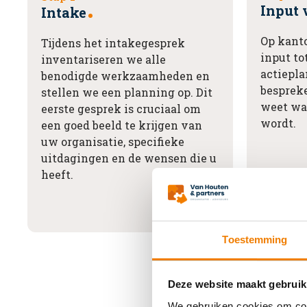
Input
Intake
Op kant
Tijdens het intakegesprek
input to
inventariseren we alle
actiepla
benodigde werkzaamheden en
bespreke
stellen we een planning op. Dit
weet wa
eerste gesprek is cruciaal om
wordt.
een goed beeld te krijgen van
uw organisatie, specifieke
uitdagingen en de wensen die u
heeft.
Toestemming
Deze website maakt gebruik
We gebruiken cookies om cont