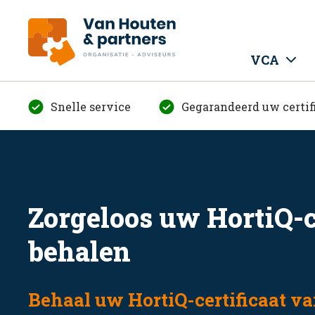
VCA
Snelle service
Gegarandeerd uw certif
Zorgeloos uw HortiQ-c
behalen
Behaal uw HortiQ-certificaat van