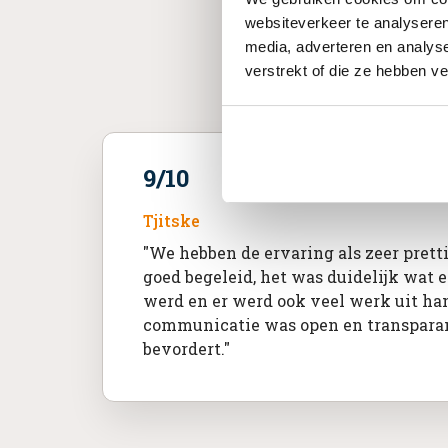
websiteverkeer te analyseren
media, adverteren en analys
Waarom kiezen v
verstrekt of die ze hebben v
9/10
Tjitske
"We hebben de ervaring als zeer pret
goed begeleid, het was duidelijk wat 
werd en er werd ook veel werk uit h
communicatie was open en transparan
bevordert."