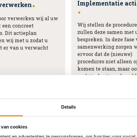
Implementatie act
 verwerken
oor verwerken wij al uw
Wij stellen de procedure
t een concreet
zullen deze samen met 
n. Dit actieplan
bespreken. In deze fase
n wij met u zodat u
samenwerking zorgen 
t er van u verwacht
ervoor dat de (nieuwe)
procedures niet alleen o
komen te staan, maar o
praktisch uitvoerbaar bl
conform uw al bestaand
werkwijze.
Details
 van cookies
ent en advertenties te personaliseren, om functies voor social