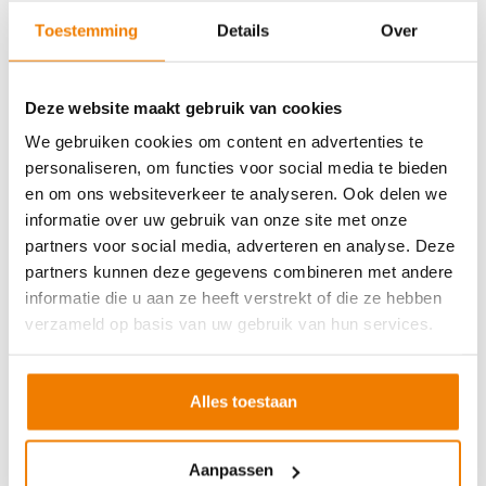
Soort cursus
Prijs
Toestemming
Details
Over
BHV basisopleiding
v.a. €245,-
BHV herhaling
v.a. €225,-
Deze website maakt gebruik van cookies
Arbo en Veiligheid
We gebruiken cookies om content en advertenties te
personaliseren, om functies voor social media te bieden
Soort cursus
Prijs
en om ons websiteverkeer te analyseren. Ook delen we
Werken met vorkhef- en reachtruck
v.a. €250,-
informatie over uw gebruik van onze site met onze
partners voor social media, adverteren en analyse. Deze
Werken met een hoogwerker
v.a. €250,-
partners kunnen deze gegevens combineren met andere
Veilig aanslaan van lasten
v.a. €250,-
informatie die u aan ze heeft verstrekt of die ze hebben
Veilig werken langs de weg
v.a. €250,-
verzameld op basis van uw gebruik van hun services.
EVC-traject
v.a. €250,-
Alles toestaan
VCA andere taal
Aanpassen
Soort cursus
Prijs