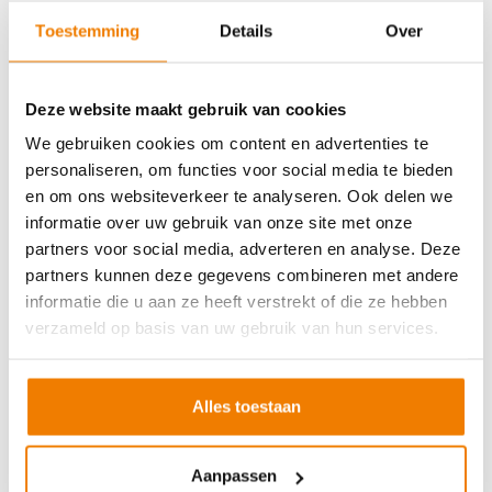
Soort cursus
Prijs
Toestemming
Details
Over
BHV basisopleiding
v.a. €245,-
BHV herhaling
v.a. €225,-
Deze website maakt gebruik van cookies
Arbo en Veiligheid
We gebruiken cookies om content en advertenties te
personaliseren, om functies voor social media te bieden
Soort cursus
Prijs
en om ons websiteverkeer te analyseren. Ook delen we
Werken met vorkhef- en reachtruck
v.a. €250,-
informatie over uw gebruik van onze site met onze
partners voor social media, adverteren en analyse. Deze
Werken met een hoogwerker
v.a. €250,-
partners kunnen deze gegevens combineren met andere
Veilig aanslaan van lasten
v.a. €250,-
informatie die u aan ze heeft verstrekt of die ze hebben
Veilig werken langs de weg
v.a. €250,-
verzameld op basis van uw gebruik van hun services.
EVC-traject
v.a. €250,-
Alles toestaan
VCA andere taal
Aanpassen
Soort cursus
Prijs