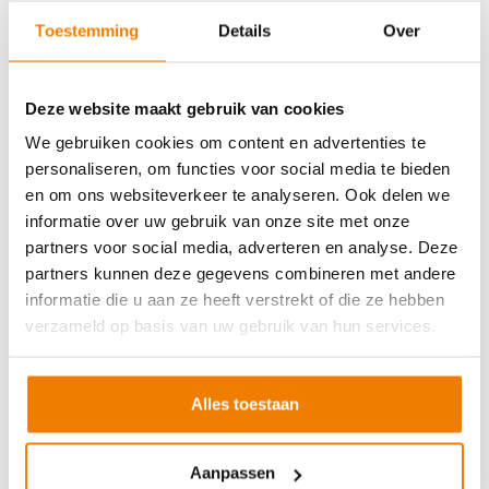
Soort cursus
Prijs
Toestemming
Details
Over
BHV basisopleiding
v.a. €245,-
BHV herhaling
v.a. €225,-
Deze website maakt gebruik van cookies
Arbo en Veiligheid
We gebruiken cookies om content en advertenties te
personaliseren, om functies voor social media te bieden
Soort cursus
Prijs
en om ons websiteverkeer te analyseren. Ook delen we
Werken met vorkhef- en reachtruck
v.a. €250,-
informatie over uw gebruik van onze site met onze
partners voor social media, adverteren en analyse. Deze
Werken met een hoogwerker
v.a. €250,-
partners kunnen deze gegevens combineren met andere
Veilig aanslaan van lasten
v.a. €250,-
informatie die u aan ze heeft verstrekt of die ze hebben
Veilig werken langs de weg
v.a. €250,-
verzameld op basis van uw gebruik van hun services.
EVC-traject
v.a. €250,-
Alles toestaan
VCA andere taal
Aanpassen
Soort cursus
Prijs