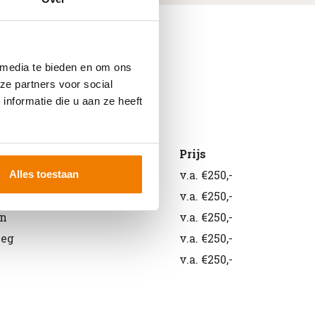
 media te bieden en om ons
ze partners voor social
nformatie die u aan ze heeft
id
Prijs
reachtruck
v.a. €250,-
Alles toestaan
rker
v.a. €250,-
en
v.a. €250,-
weg
v.a. €250,-
v.a. €250,-