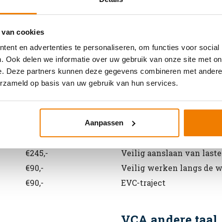
 van cookies
Algemene informatie cursussen
ent en advertenties te personaliseren, om functies voor social
. Ook delen we informatie over uw gebruik van onze site met on
e. Deze partners kunnen deze gegevens combineren met andere i
Arbo en Veilighe
erzameld op basis van uw gebruik van hun services.
Prijs
Soort cursus
€245,-
Werken met vorkhef- en 
Aanpassen
€245,-
Werken met een hoogwe
€245,-
Veilig aanslaan van last
€90,-
Veilig werken langs de 
€90,-
EVC-traject
VCA andere taal