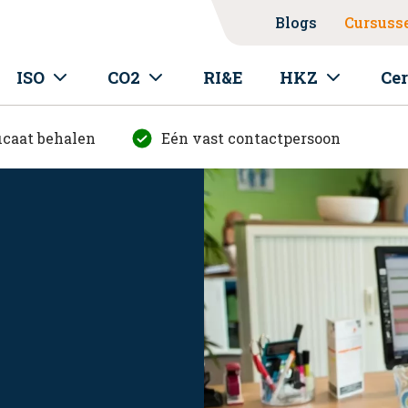
Blogs
Cursuss
ISO
CO2
RI&E
HKZ
Cer
icaat behalen
Eén vast contactpersoon