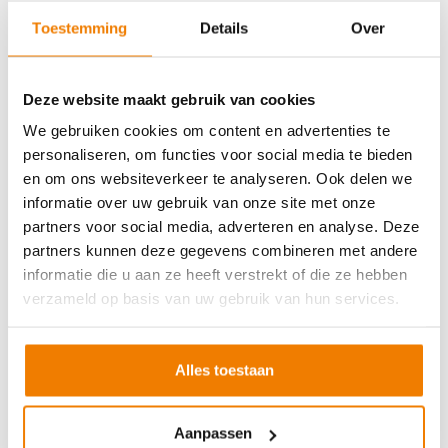
Soort cursus
Prijs
Toestemming
Details
Over
BHV basisopleiding
v.a. €245,-
BHV herhaling
v.a. €225,-
Deze website maakt gebruik van cookies
Arbo en Veiligheid
We gebruiken cookies om content en advertenties te
personaliseren, om functies voor social media te bieden
Soort cursus
Prijs
en om ons websiteverkeer te analyseren. Ook delen we
Werken met vorkhef- en reachtruck
v.a. €250,-
informatie over uw gebruik van onze site met onze
partners voor social media, adverteren en analyse. Deze
Werken met een hoogwerker
v.a. €250,-
partners kunnen deze gegevens combineren met andere
Veilig aanslaan van lasten
v.a. €250,-
informatie die u aan ze heeft verstrekt of die ze hebben
Veilig werken langs de weg
v.a. €250,-
verzameld op basis van uw gebruik van hun services.
EVC-traject
v.a. €250,-
Alles toestaan
VCA andere taal
Aanpassen
Soort cursus
Prijs