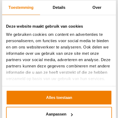
Soort cursus
Prijs
Toestemming
Details
Over
BHV basisopleiding
v.a. €245,-
BHV herhaling
v.a. €225,-
Deze website maakt gebruik van cookies
Arbo en Veiligheid
We gebruiken cookies om content en advertenties te
personaliseren, om functies voor social media te bieden
Soort cursus
Prijs
en om ons websiteverkeer te analyseren. Ook delen we
Werken met vorkhef- en reachtruck
v.a. €250,-
informatie over uw gebruik van onze site met onze
partners voor social media, adverteren en analyse. Deze
Werken met een hoogwerker
v.a. €250,-
partners kunnen deze gegevens combineren met andere
Veilig aanslaan van lasten
v.a. €250,-
informatie die u aan ze heeft verstrekt of die ze hebben
Veilig werken langs de weg
v.a. €250,-
verzameld op basis van uw gebruik van hun services.
EVC-traject
v.a. €250,-
Alles toestaan
VCA andere taal
Aanpassen
Soort cursus
Prijs