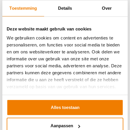
Soort cursus
Prijs
Toestemming
Details
Over
BHV basisopleiding
v.a. €245,-
BHV herhaling
v.a. €225,-
Deze website maakt gebruik van cookies
Arbo en Veiligheid
We gebruiken cookies om content en advertenties te
personaliseren, om functies voor social media te bieden
Soort cursus
Prijs
en om ons websiteverkeer te analyseren. Ook delen we
Werken met vorkhef- en reachtruck
v.a. €250,-
informatie over uw gebruik van onze site met onze
partners voor social media, adverteren en analyse. Deze
Werken met een hoogwerker
v.a. €250,-
partners kunnen deze gegevens combineren met andere
Veilig aanslaan van lasten
v.a. €250,-
informatie die u aan ze heeft verstrekt of die ze hebben
Veilig werken langs de weg
v.a. €250,-
verzameld op basis van uw gebruik van hun services.
EVC-traject
v.a. €250,-
Alles toestaan
VCA andere taal
Aanpassen
Soort cursus
Prijs