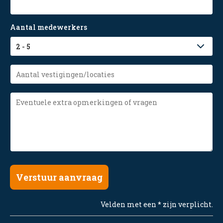
Aantal medewerkers
Aantal
vestigingen/locaties
Eventuele
extra
opmerkingen
of
vragen
Velden met een * zijn verplicht.