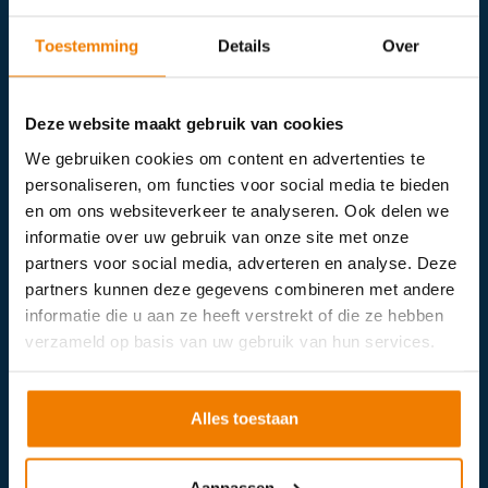
Geboorteplaats
(Vereist)
Toestemming
Details
Over
Cursus
Deze website maakt gebruik van cookies
We gebruiken cookies om content en advertenties te
Course
Name
personaliseren, om functies voor social media te bieden
en om ons websiteverkeer te analyseren. Ook delen we
Welke variant wilt u volgen?
informatie over uw gebruik van onze site met onze
partners voor social media, adverteren en analyse. Deze
partners kunnen deze gegevens combineren met andere
Course
informatie die u aan ze heeft verstrekt of die ze hebben
Plaats
verzameld op basis van uw gebruik van hun services.
Course
Date
Alles toestaan
Comment
Aanpassen