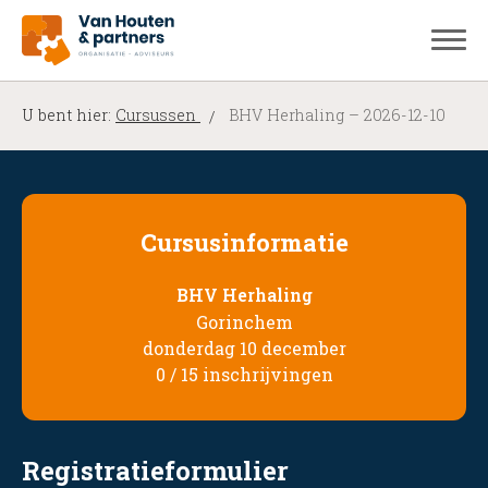
U bent hier:
Cursussen
BHV Herhaling – 2026-12-10
Cursusinformatie
BHV Herhaling
Gorinchem
donderdag 10 december
0 / 15 inschrijvingen
Registratieformulier