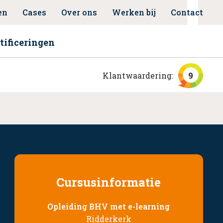
en
Cases
Over ons
Werken bij
Contact
tificeringen
Klantwaardering:
9
Cursusinformatie
Opleiding BHV met e-learning
Ridderkerk