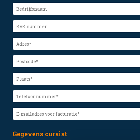
Bedrijfsnaam
KvK
nummer
Adres
(Vereist)
Postcode
(Vereist)
Plaats
(Vereist)
Telefoonnummer
(Vereist)
E-
mailadres
voor
facturatie
(Vereist)
Gegevens cursist