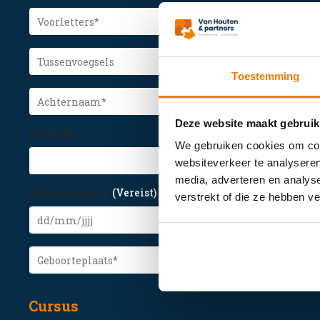
Voorletters
(Vereist)
Tussenvoegsels
Toestemming
Achternaam
(Vereist)
Deze website maakt gebruik
Geslacht
We gebruiken cookies om cont
websiteverkeer te analyseren
media, adverteren en analys
Geboortedatum*
(Vereist)
verstrekt of die ze hebben v
Geboorteplaats
(Vereist)
Cursus