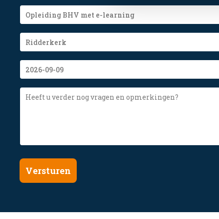
Course
Name
Course
Plaats
Course
Date
Comment
Versturen