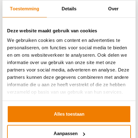
Soort cursus
Prijs
Toestemming
Details
Over
BHV basisopleiding
v.a. €245,-
BHV herhaling
v.a. €225,-
Deze website maakt gebruik van cookies
Arbo en Veiligheid
We gebruiken cookies om content en advertenties te
personaliseren, om functies voor social media te bieden
Soort cursus
Prijs
en om ons websiteverkeer te analyseren. Ook delen we
Werken met vorkhef- en reachtruck
v.a. €250,-
informatie over uw gebruik van onze site met onze
partners voor social media, adverteren en analyse. Deze
Werken met een hoogwerker
v.a. €250,-
partners kunnen deze gegevens combineren met andere
Veilig aanslaan van lasten
v.a. €250,-
informatie die u aan ze heeft verstrekt of die ze hebben
Veilig werken langs de weg
v.a. €250,-
verzameld op basis van uw gebruik van hun services.
EVC-traject
v.a. €250,-
Alles toestaan
VCA andere taal
Aanpassen
Soort cursus
Prijs