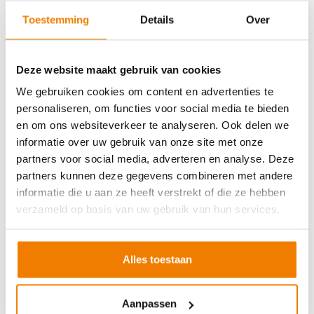
Soort cursus
Prijs
Toestemming
Details
Over
BHV basisopleiding
v.a. €245,-
BHV herhaling
v.a. €225,-
Deze website maakt gebruik van cookies
Arbo en Veiligheid
We gebruiken cookies om content en advertenties te
personaliseren, om functies voor social media te bieden
Soort cursus
Prijs
en om ons websiteverkeer te analyseren. Ook delen we
Werken met vorkhef- en reachtruck
v.a. €250,-
informatie over uw gebruik van onze site met onze
partners voor social media, adverteren en analyse. Deze
Werken met een hoogwerker
v.a. €250,-
partners kunnen deze gegevens combineren met andere
Veilig aanslaan van lasten
v.a. €250,-
informatie die u aan ze heeft verstrekt of die ze hebben
Veilig werken langs de weg
v.a. €250,-
verzameld op basis van uw gebruik van hun services.
EVC-traject
v.a. €250,-
Alles toestaan
VCA andere taal
Aanpassen
Soort cursus
Prijs