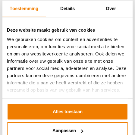
Soort cursus
Prijs
Toestemming
Details
Over
BHV basisopleiding
v.a. €245,-
BHV herhaling
v.a. €225,-
Deze website maakt gebruik van cookies
Arbo en Veiligheid
We gebruiken cookies om content en advertenties te
personaliseren, om functies voor social media te bieden
Soort cursus
Prijs
en om ons websiteverkeer te analyseren. Ook delen we
Werken met vorkhef- en reachtruck
v.a. €250,-
informatie over uw gebruik van onze site met onze
partners voor social media, adverteren en analyse. Deze
Werken met een hoogwerker
v.a. €250,-
partners kunnen deze gegevens combineren met andere
Veilig aanslaan van lasten
v.a. €250,-
informatie die u aan ze heeft verstrekt of die ze hebben
Veilig werken langs de weg
v.a. €250,-
verzameld op basis van uw gebruik van hun services.
EVC-traject
v.a. €250,-
Alles toestaan
VCA andere taal
Aanpassen
Soort cursus
Prijs