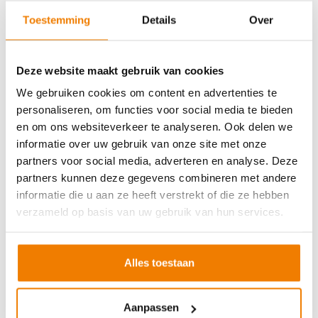
Soort cursus
Prijs
Toestemming
Details
Over
BHV basisopleiding
v.a. €245,-
BHV herhaling
v.a. €225,-
Deze website maakt gebruik van cookies
Arbo en Veiligheid
We gebruiken cookies om content en advertenties te
personaliseren, om functies voor social media te bieden
Soort cursus
Prijs
en om ons websiteverkeer te analyseren. Ook delen we
Werken met vorkhef- en reachtruck
v.a. €250,-
informatie over uw gebruik van onze site met onze
partners voor social media, adverteren en analyse. Deze
Werken met een hoogwerker
v.a. €250,-
partners kunnen deze gegevens combineren met andere
Veilig aanslaan van lasten
v.a. €250,-
informatie die u aan ze heeft verstrekt of die ze hebben
Veilig werken langs de weg
v.a. €250,-
verzameld op basis van uw gebruik van hun services.
EVC-traject
v.a. €250,-
Alles toestaan
VCA andere taal
Aanpassen
Soort cursus
Prijs