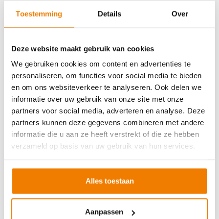
Soort cursus
Prijs
Toestemming
Details
Over
BHV basisopleiding
v.a. €245,-
BHV herhaling
v.a. €225,-
Deze website maakt gebruik van cookies
Arbo en Veiligheid
We gebruiken cookies om content en advertenties te
personaliseren, om functies voor social media te bieden
Soort cursus
Prijs
en om ons websiteverkeer te analyseren. Ook delen we
Werken met vorkhef- en reachtruck
v.a. €250,-
informatie over uw gebruik van onze site met onze
partners voor social media, adverteren en analyse. Deze
Werken met een hoogwerker
v.a. €250,-
partners kunnen deze gegevens combineren met andere
Veilig aanslaan van lasten
v.a. €250,-
informatie die u aan ze heeft verstrekt of die ze hebben
Veilig werken langs de weg
v.a. €250,-
verzameld op basis van uw gebruik van hun services.
EVC-traject
v.a. €250,-
Alles toestaan
VCA andere taal
Aanpassen
Soort cursus
Prijs