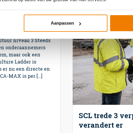
aar
Aanpassen
ltuur niveau 3 Steeds
en onderaannemers
em, maar ook een
ulture Ladder is
 er nu een directe en
CA-MAX is per […]
SCL trede 3 verp
verandert er