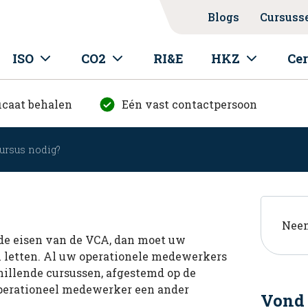
Blogs
Cursuss
ISO
CO2
RI&E
HKZ
Cer
icaat behalen
Eén vast contactpersoon
ursus nodig?
Neem
s de eisen van de VCA, dan moet uw
n letten. Al uw operationele medewerkers
hillende cursussen, afgestemd op de
perationeel medewerker een ander
Vond 