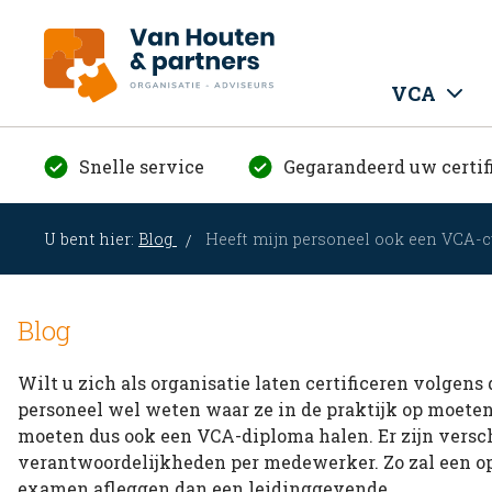
VCA
Snelle service
Gegarandeerd uw certif
U bent hier:
Blog
Heeft mijn personeel ook een VCA-c
Blog
Wilt u zich als organisatie laten certificeren volgen
personeel wel weten waar ze in de praktijk op moete
moeten dus ook een VCA-diploma halen. Er zijn versc
verantwoordelijkheden per medewerker. Zo zal een o
examen afleggen dan een leidinggevende.