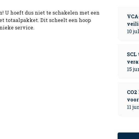
! U hoeft dus niet te schakelen met een
VCA-
et totaalpakket. Dit scheelt een hoop
veil
nieke service.
10 ju
SCL 
vera
15 ju
CO2 
voor
11 ju