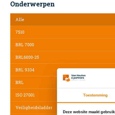
Onderwerpen
Alle
7510
BRL 7000
BRL6000-25
BRL 9334
BRL
ISO 27001
Toestemming
Veiligheidsladder
Deze website maakt gebruik