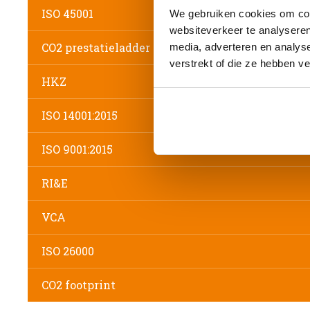
ISO 45001
We gebruiken cookies om cont
websiteverkeer te analyseren
CO2 prestatieladder
media, adverteren en analys
verstrekt of die ze hebben v
HKZ
ISO 14001:2015
ISO 9001:2015
RI&E
VCA
ISO 26000
CO2 footprint