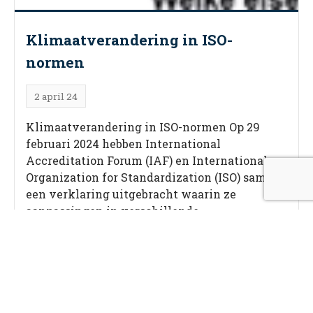
Klimaatverandering in ISO-
normen
2 april 24
Klimaatverandering in ISO-normen Op 29
februari 2024 hebben International
Accreditation Forum (IAF) en International
Organization for Standardization (ISO) samen
een verklaring uitgebracht waarin ze
aanpassingen in verschillende
managementsysteemstandaarden belichten.
Deze aanpassingen zijn bedoeld om het belang
van klimaatverandering binnen de
organisatorische context van uw
managementsysteem te benadrukken en zijn
een directe reactie op de London […]