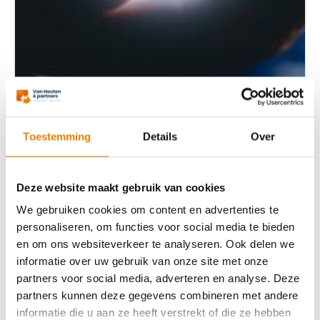
Toestemming
Details
Over
Deze website maakt gebruik van cookies
Aankomende wijzigingen ISO 9001
We gebruiken cookies om content en advertenties te
en 14001 in 2026: wat betekent het
personaliseren, om functies voor social media te bieden
voor uw organisatie?
en om ons websiteverkeer te analyseren. Ook delen we
informatie over uw gebruik van onze site met onze
partners voor social media, adverteren en analyse. Deze
16 oktober 25
partners kunnen deze gegevens combineren met andere
Aankomende wijzigingen ISO 9001 en 14001 in
informatie die u aan ze heeft verstrekt of die ze hebben