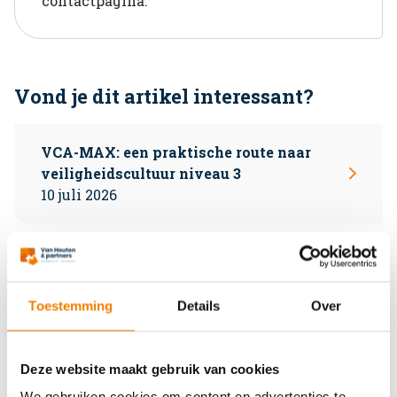
contactpagina.
Vond je dit artikel interessant?
VCA-MAX: een praktische route naar
veiligheidscultuur niveau 3
10 juli 2026
SCL trede 3 verplicht vanaf 1 juli 2026 –
dit verandert er
15 juni 2026
Toestemming
Details
Over
CO2 Prestatieladder handboek 4.0: dit
Deze website maakt gebruik van cookies
verandert er voor MKB-bedrijven
We gebruiken cookies om content en advertenties te