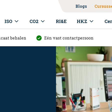
Blogs
Cursuss
ISO
CO2
RI&E
HKZ
Cer
icaat behalen
Eén vast contactpersoon