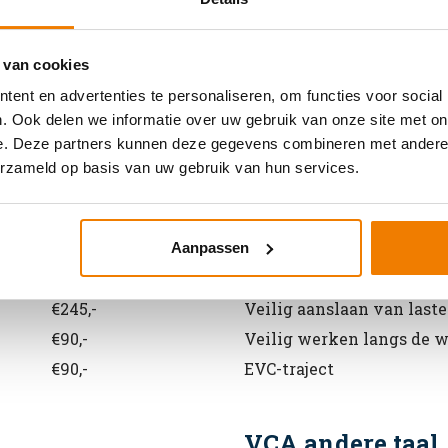
 van cookies
Algemene informatie cursussen
ent en advertenties te personaliseren, om functies voor social
. Ook delen we informatie over uw gebruik van onze site met on
e. Deze partners kunnen deze gegevens combineren met andere i
Arbo en Veilighe
erzameld op basis van uw gebruik van hun services.
Prijs
Soort cursus
€245,-
Werken met vorkhef- en 
Aanpassen
€245,-
Werken met een hoogwe
€245,-
Veilig aanslaan van last
€90,-
Veilig werken langs de 
€90,-
EVC-traject
VCA andere taal