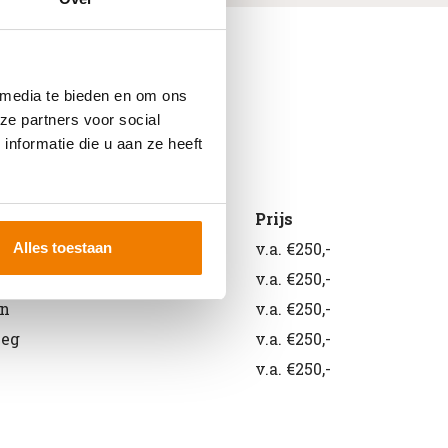
 media te bieden en om ons
ze partners voor social
nformatie die u aan ze heeft
id
Prijs
reachtruck
v.a. €250,-
Alles toestaan
rker
v.a. €250,-
en
v.a. €250,-
weg
v.a. €250,-
v.a. €250,-