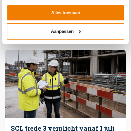
bekendste route. Voor MKB-bedrijven is er nu
een directe en herkenbare route om dat aan te
Alles toestaan
tonen: VCA-MAX. VCA-MAX is per […]
Lees verder
Aanpassen
SCL trede 3 verplicht vanaf 1 juli