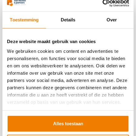
VCA-MAX: een praktische route
Toestemming
Details
Over
naar veiligheidscultuur niveau 3
VCA-MAX: een praktische route naar
Deze website maakt gebruik van cookies
veiligheidscultuur niveau 3 Steeds meer
opdrachtgevers verwachten van aannemers
We gebruiken cookies om content en advertenties te
en onderaannemers niet alleen een goed
personaliseren, om functies voor social media te bieden
veiligheidsmanagementsysteem, maar ook
en om ons websiteverkeer te analyseren. Ook delen we
een aantoonbaar sterke veiligheidscultuur. De
informatie over uw gebruik van onze site met onze
Safety Culture Ladder is daarvoor de
partners voor social media, adverteren en analyse. Deze
bekendste route. Voor MKB-bedrijven is er nu
partners kunnen deze gegevens combineren met andere
een directe en herkenbare route om dat aan te
informatie die u aan ze heeft verstrekt of die ze hebben
tonen: VCA-MAX. VCA-MAX is per […]
verzameld op basis van uw gebruik van hun services.
Lees verder
Alles toestaan