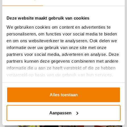
opdrachtgevers verwachten van aannemers
en onderaannemers niet alleen een goed
Deze website maakt gebruik van cookies
veiligheidsmanagementsysteem, maar ook
een aantoonbaar sterke veiligheidscultuur. De
We gebruiken cookies om content en advertenties te
Safety Culture Ladder is daarvoor de
personaliseren, om functies voor social media te bieden
bekendste route. Voor MKB-bedrijven is er nu
en om ons websiteverkeer te analyseren. Ook delen we
een directe en herkenbare route om dat aan te
informatie over uw gebruik van onze site met onze
tonen: VCA-MAX. VCA-MAX is per […]
partners voor social media, adverteren en analyse. Deze
partners kunnen deze gegevens combineren met andere
informatie die u aan ze heeft verstrekt of die ze hebben
Lees verder
verzameld op basis van uw gebruik van hun services.
Alles toestaan
Aanpassen